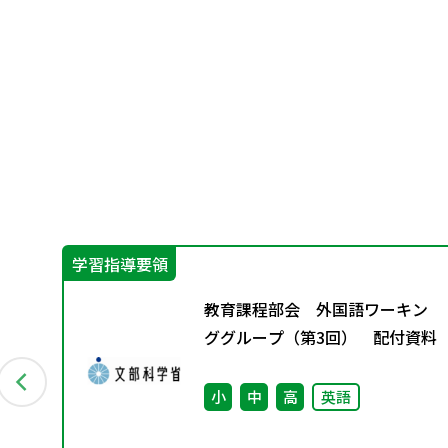
学習指導要領
Aス
教育課程部会 外国語ワーキン
ググループ（第3回） 配付資料
小
中
高
英語