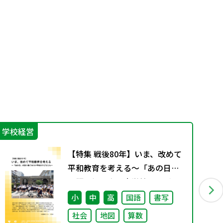
学校経営
生
【特集 戦後80年】いま、改めて
平和教育を考える〜「あの日」
を語り継ぐ本川小学校の子ども
たち〜
小
中
高
国語
書写
社会
地図
算数