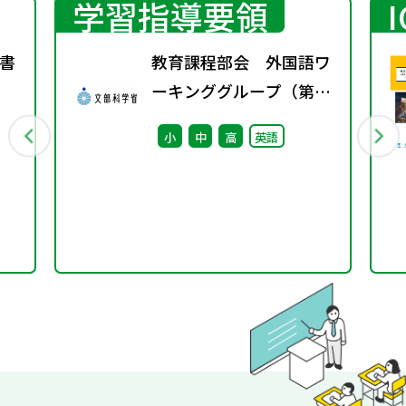
学習指導要領
書
教育課程部会 外国語ワ
ーキンググループ（第3
回） 配付資料
小
中
高
英語