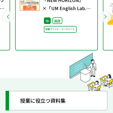
ワ
『NEW HORIZON』
9
×「UM English Lab.」
英語の歌スライド教材
中
英語
授業プリント・ワークシート
授業に役立つ資料集