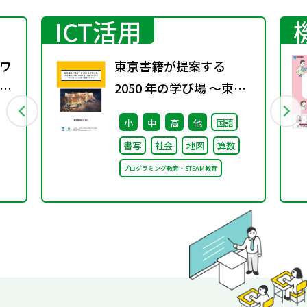
ICT活用
ワ
東京書籍が提案する
5
2050 年の学び場 ～東京
書籍は大阪・関西万博
小
中
高
他
国語
「大阪ヘルスケア パビリ
書写
社会
地図
算数
オン」に出展・協賛しま
プログラミング教育・STEAM教育
す～