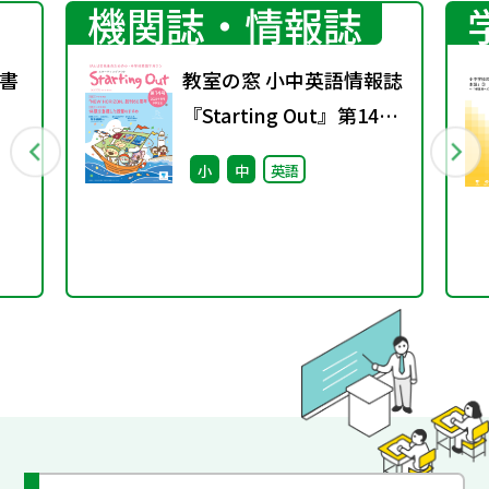
機関誌・情報誌
書
教室の窓 小中英語情報誌
『Starting Out』第14号
(2026年春号)
小
中
英語