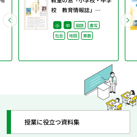
令
教室の窓「小学校・中学
校 教育情報誌」
vol.76 2025年9月発行
小
中
国語
書写
社会
地図
算数
授業に役立つ資料集