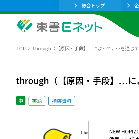
総合トップ
企
TOP
through（【原因・手段】…によって，…を通じ
through（【原因・手段】…
中
英語
指導資料
NEW HO