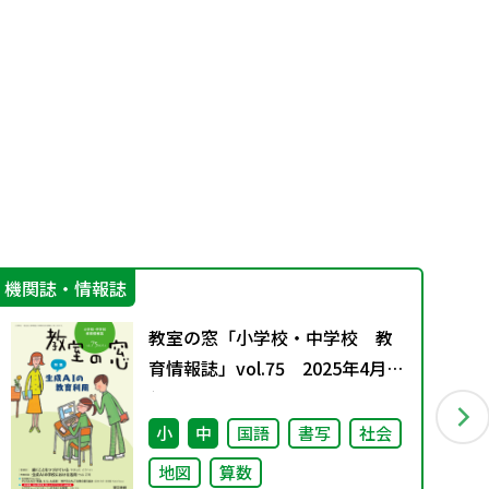
機関誌・情報誌
言
教室の窓「小学校・中学校 教
育情報誌」vol.75 2025年4月発
行
小
中
国語
書写
社会
地図
算数