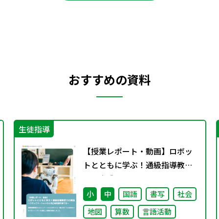
おすすめの資料
生徒指導
【授業レポート・動画】ロボッ
トとともに学ぶ！通級指導教室
での実践～コミュニケーション
力と自己肯定感を育てる～
小
中
国語
書写
社会
地図
算数
言語活動