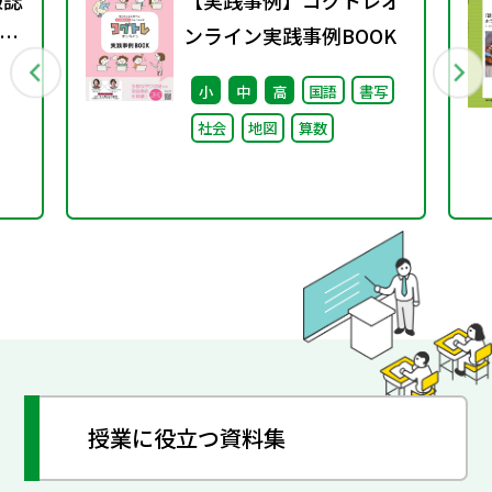
報誌
【実践事例】コグトレオ
3号
ンライン実践事例BOOK
小
中
高
国語
書写
社会
地図
算数
授業に役立つ資料集