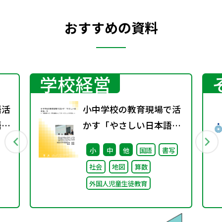
おすすめの資料
学校経営
語活
小中学校の教育現場で活
語分
かす「やさしい日本語」
③ ～「保護者への（学校
小
中
他
国語
書写
運営としての）やさしい
社会
地図
算数
日本語」～
外国人児童生徒教育