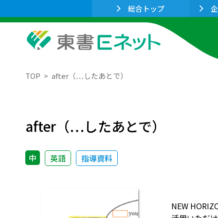
総合トップ
企
TOP
after（…したあとで）
after（…したあとで）
中
英語
指導資料
NEW HO