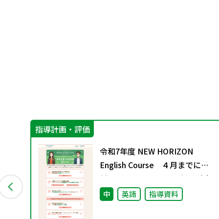
指導計画・評価
ン
令和7年度 NEW HORIZON
資料
English Course ４月までに絶
対におさえておきたい 新教科書
の授業準備 10のコト
中
英語
指導資料