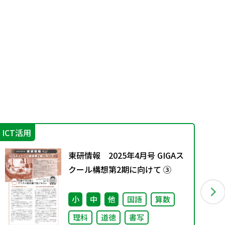
ICT活用
機
東研情報 2025年4月号 GIGAス
クール構想第2期に向けて ③
小
中
他
国語
算数
理科
道徳
書写