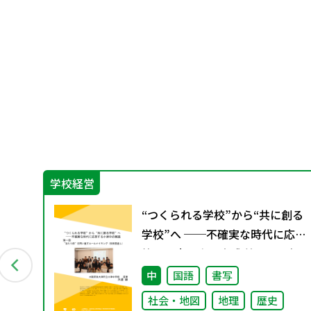
学校経営
ン
“つくられる学校”から“共に創る
資料
学校”へ ──不確実な時代に応
答する小津中の実践 第一回 “当
たり前”を問い直すルールメイキ
中
国語
書写
ング（校則見直し）
社会・地図
地理
歴史