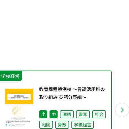
学校経営
学
教育課程特例校 ～言語活用科の
取り組み 英語分野編～
小
中
国語
書写
社会
地図
算数
学級経営