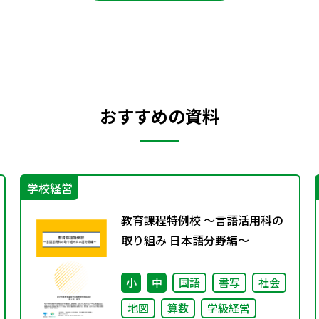
おすすめの資料
学校経営
教育課程特例校 ～言語活用科の
取り組み 日本語分野編～
小
中
国語
書写
社会
地図
算数
学級経営