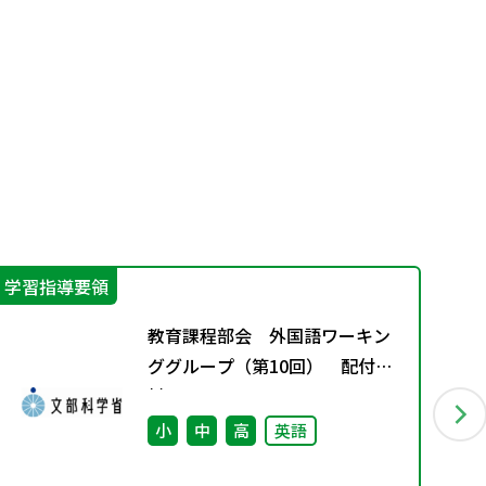
学習指導要領
IC
教育課程部会 外国語ワーキン
ググループ（第10回） 配付資
料
小
中
高
英語