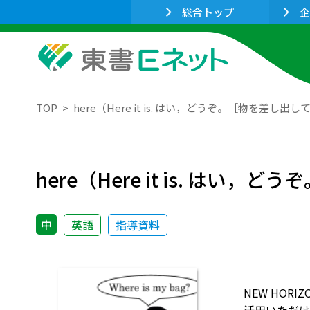
総合トップ
企
TOP
here（Here it is. はい，どうぞ。［物を差
here（Here it is. 
中
英語
指導資料
NEW HO