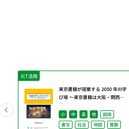
ICT活用
ガ
東京書籍が提案する 2050 年の学
び場 ～東京書籍は大阪・関西万
博「大阪ヘルスケア パビリオ
ン」に出展・協賛します～
小
中
高
他
国語
書写
社会
地図
算数