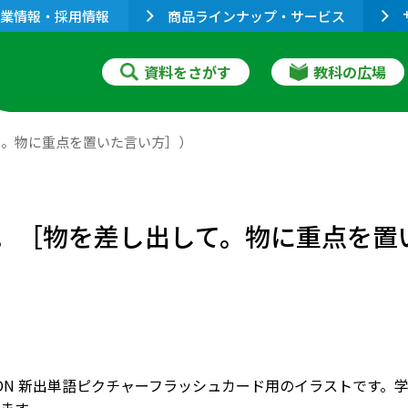
業情報・採用情報
商品ラインナップ・サービス
資料をさがす
教科の広場
し出して。物に重点を置いた言い方］）
はい，どうぞ。［物を差し出して。物に重点
RIZON 新出単語ピクチャーフラッシュカード用のイラストで