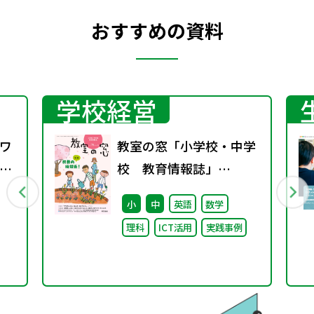
おすすめの資料
学校経営
ワ
教室の窓「小学校・中学
13
校 教育情報誌」
vol.78 2026年4月発行
小
中
英語
数学
理科
ICT活用
実践事例