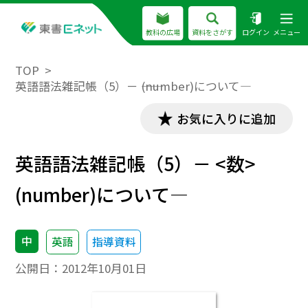
教科の広場
資料をさがす
ログイン
メニュー
TOP
英語語法雑記帳（5）－ ――(number)について―
お気に入りに追加
英語語法雑記帳（5）－ ――<数>
(number)について―
中
英語
指導資料
公開日：
2012年10月01日