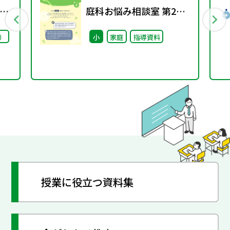
プ
庭科お悩み相談室 第2号
議
【第12大題材】
）
小
家庭
指導資料
授業に役立つ資料集