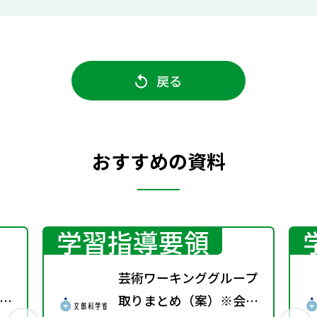
戻る
おすすめの資料
学習指導要領
芸術ワーキンググループ
校
取りまとめ（案）※会議