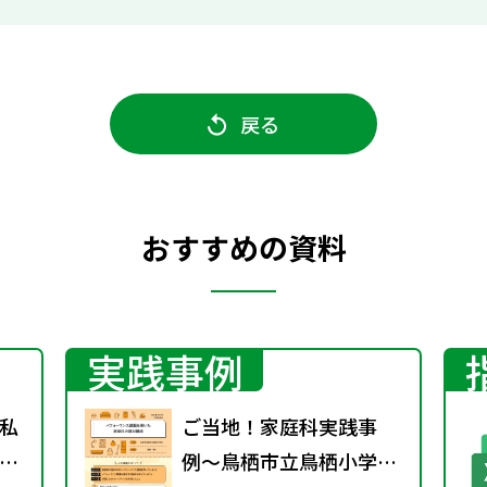
戻る
おすすめの資料
実践事例
私
ご当地！家庭科実践事
た
例〜鳥栖市立鳥栖小学校