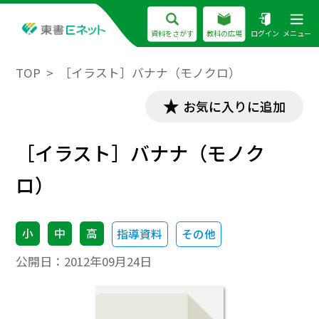
資料をさがす
教科の広場
ログイン
メニュー
TOP
［イラスト］バナナ（モノクロ）
お気に入りに追加
［イラスト］バナナ（モノク
ロ）
小
中
高
指導資料
その他
公開日：
2012年09月24日