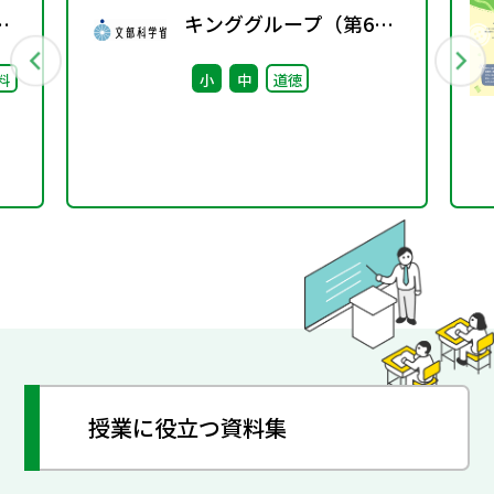
し
キンググループ（第6
回） 配付資料
料
小
中
道徳
授業に役立つ資料集