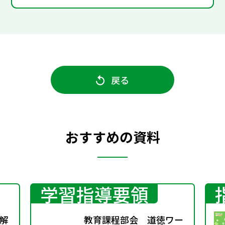
戻る
おすすめの資料
学習指導要領
解
教育課程部会 道徳ワー