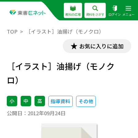
教科の広場
資料をさがす
ログイン
メニュー
TOP
［イラスト］油揚げ（モノクロ）
お気に入りに追加
［イラスト］油揚げ（モノク
ロ）
小
中
高
指導資料
その他
公開日：
2012年09月24日