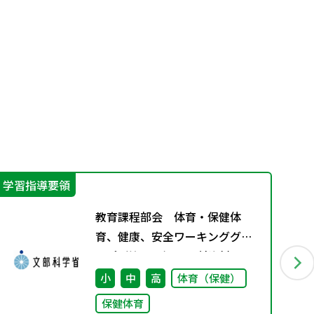
学習指導要領
指
教育課程部会 体育・保健体
育、健康、安全ワーキンググル
ープ（第11回） 配付資料
小
中
高
体育（保健）
保健体育