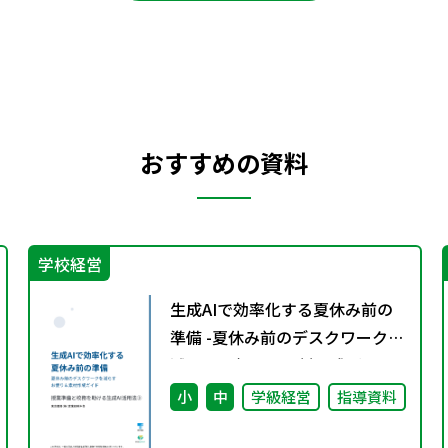
おすすめの資料
学校経営
生成AIで効率化する夏休み前の
準備 -夏休み前のデスクワークを
減らすお便り＆素材作成ガイド-
授業準備と校務を助ける生成AI
小
中
学級経営
指導資料
活用法③