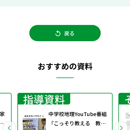
戻る
おすすめの資料
指導資料
家
中学校地理YouTube番組
号
『こっそり教える 教科