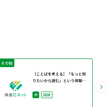
その他
学
［ことばを考える］「もっと知
りたいから読む」という体験〜
百科事典からはじめる、読書の
入り口〜
中
国語