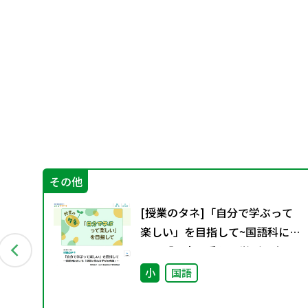
その他
グ
[授業のタネ]「自分で学ぶって
資料
楽しい」を目指して~国語科にお
ける「児童に委ねる学びの実
践」~
小
国語