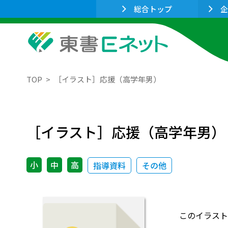
総合トップ
企
TOP
［イラスト］応援（高学年男）
［イラスト］応援（高学年男）
小
中
高
指導資料
その他
このイラスト