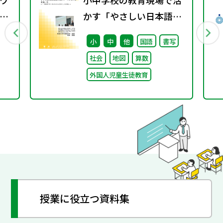
ワ
小中学校の教育現場で活
3
かす「やさしい日本語」
② ～「（学校内での）子
小
中
他
国語
書写
どもたちへのやさしい日
社会
地図
算数
本語」～
外国人児童生徒教育
授業に役立つ資料集