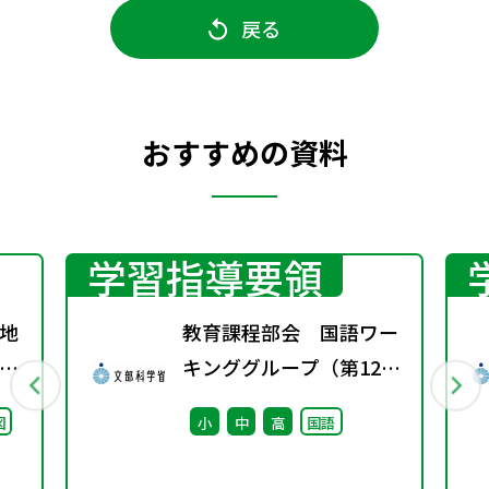
戻る
おすすめの資料
学習指導要領
地
教育課程部会 国語ワー
グ
キンググループ（第12
料
回） 配付資料
図
小
中
高
国語