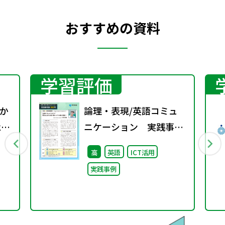
おすすめの資料
学習評価
か
論理・表現/英語コミュ
et
ニケーション 実践事例
集 特別号
高
英語
ICT活用
実践事例
’t
s.