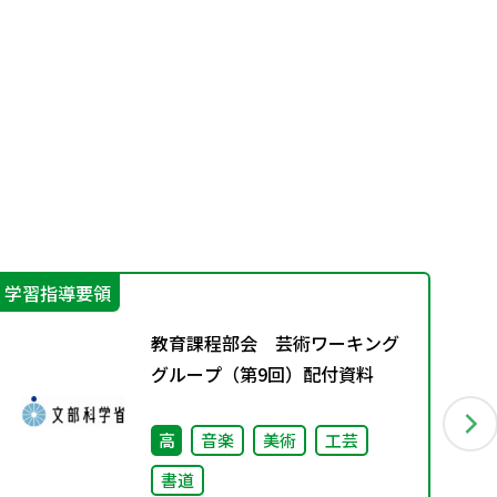
学習指導要領
そ
教育課程部会 芸術ワーキング
グループ（第9回）配付資料
高
音楽
美術
工芸
書道