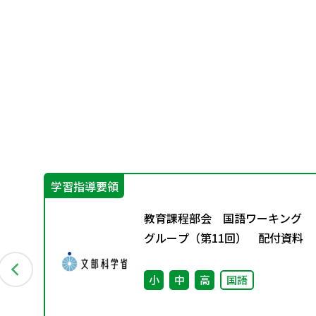
学習指導要領
ー
教育課程部会 国語ワーキング
付資
グループ（第11回） 配付資料
術
小
中
高
国語