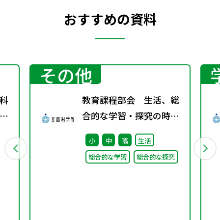
おすすめの資料
その他
科
教育課程部会 生活、総
」
合的な学習・探究の時間
の
ワーキンググループ（第
小
中
高
生活
ま
8回） 配付資料
総合的な学習
総合的な探究
シ