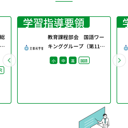
学習指導要領
総
教育課程部会 国語ワー
間
キンググループ（第11
第
回） 配付資料
小
中
高
国語
究