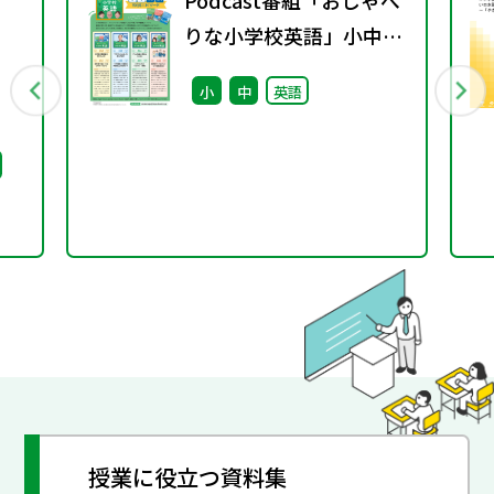
Podcast番組「おしゃべ
りな小学校英語」小中接
続エピソード配信のお知
小
中
英語
らせ
授業に役立つ資料集