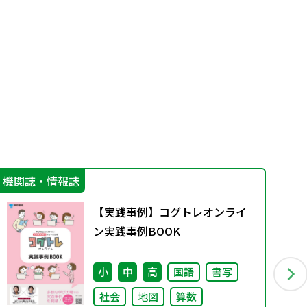
機関誌・情報誌
学
【実践事例】コグトレオンライ
ン実践事例BOOK
小
中
高
国語
書写
社会
地図
算数