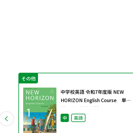
その他
に
中学校英語 令和7年度版 NEW
と今
HORIZON English Course 単
語の移行対応資料
中
英語