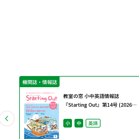
機関誌・情報誌
ガ
教室の窓 小中英語情報誌
『Starting Out』第14号 (2026
年春号)
小
中
英語