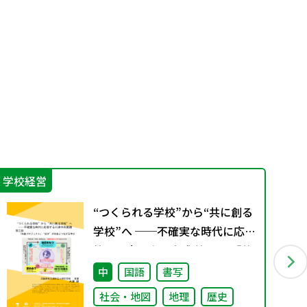
学校経営
防
“つくられる学校”から“共に創る
学校”へ ──不確実な時代に応
答する小津中の実践 第三回 「共
創プロジェクト」“好き”が社会
中
国語
書写
とつながる学び
社会・地図
地理
歴史