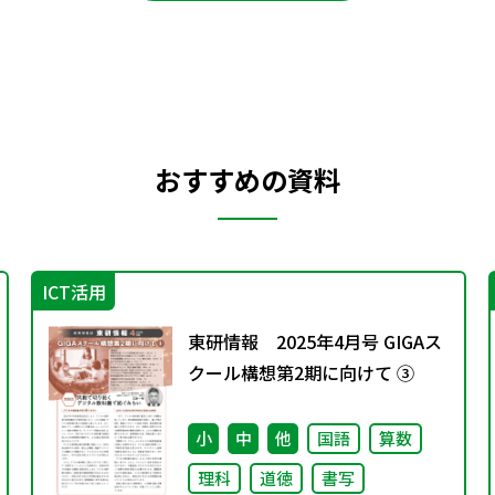
おすすめの資料
ICT活用
東研情報 2025年4月号 GIGAス
クール構想第2期に向けて ③
小
中
他
国語
算数
理科
道徳
書写