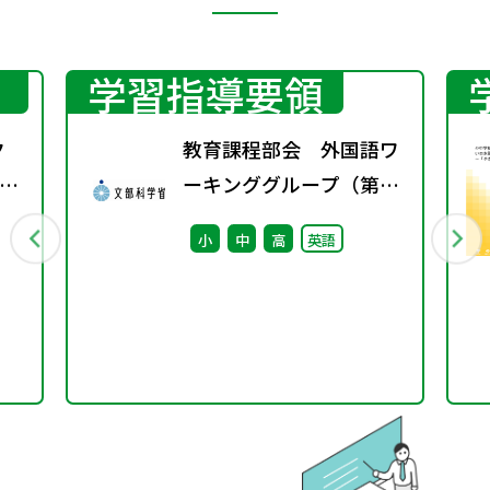
学習指導要領
ク
教育課程部会 外国語ワ
ラ
ーキンググループ（第7
回） 配付資料
小
中
高
英語