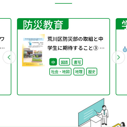
防災教育
ワ
荒川区防災部の取組と中
8
学生に期待すること③ ～
取り組みと今後への期待
中
国語
書写
～
社会・地図
地理
歴史