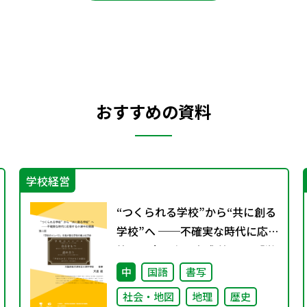
おすすめの資料
学校経営
“つくられる学校”から“共に創る
学校”へ ──不確実な時代に応
答する小津中の実践 第二回 「学
校のコンパス」生徒が創る学校
中
国語
書写
の最上位方針
社会・地図
地理
歴史