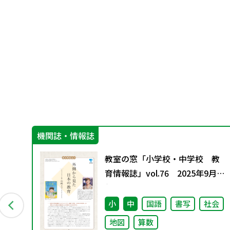
機関誌・情報誌
教室の窓「小学校・中学校 教
育情報誌」vol.76 2025年9月発
行
小
中
国語
書写
社会
地図
算数