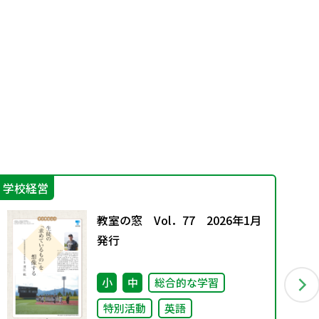
学校経営
進
教室の窓 Vol．77 2026年1月
発行
小
中
総合的な学習
特別活動
英語