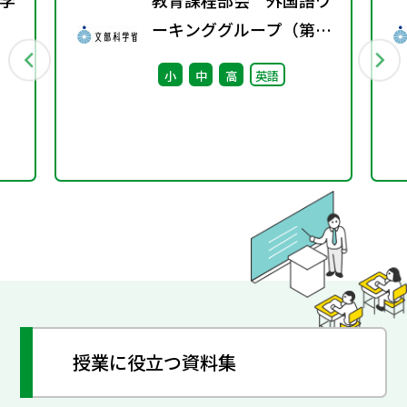
学
教育課程部会 外国語ワ
ーキンググループ（第12
行
回） 配付資料
小
中
高
英語
授業に役立つ資料集