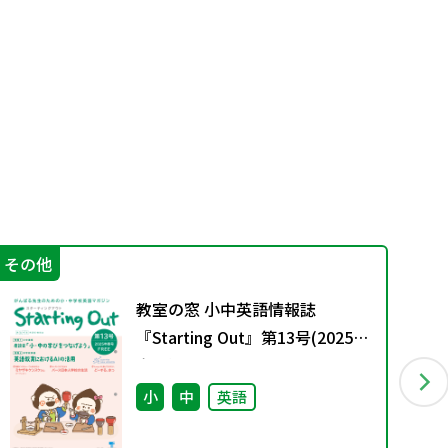
その他
授
教室の窓 小中英語情報誌
『Starting Out』第13号(2025年
春号)
小
中
英語