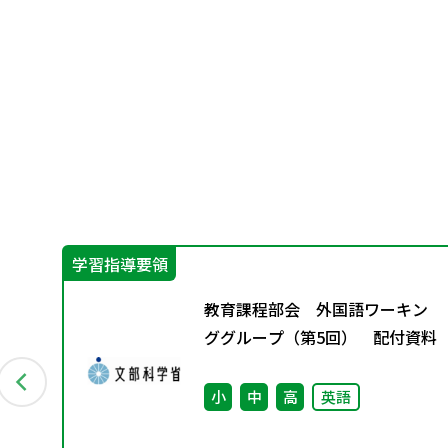
学習指導要領
教育課程部会 外国語ワーキン
（学
ググループ（第5回） 配付資料
さ
小
中
高
英語