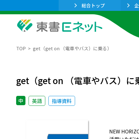
総合トップ
企
TOP
get（get on （電車やバス）に乗る）
get（get on （電車やバス）
中
英語
指導資料
NEW HO