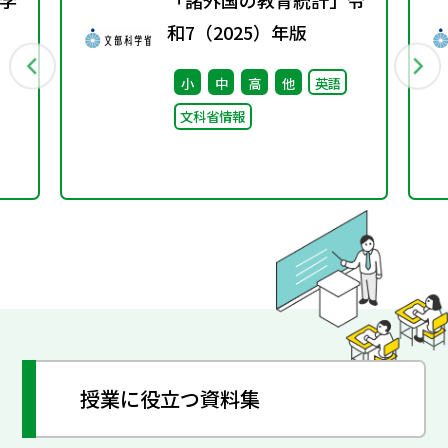
学
「諸外国の教育統計」令
和7（2025）年版
行
小
中
高
他
英語
文科省情報
授業に役立つ資料集