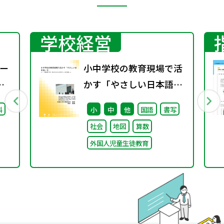
学校経営
ー
小中学校の教育現場で活
かす「やさしい日本語」
② ～「（学校内での）子
科
小
中
他
国語
書写
どもたちへのやさしい日
社会
地図
算数
本語」～
外国人児童生徒教育