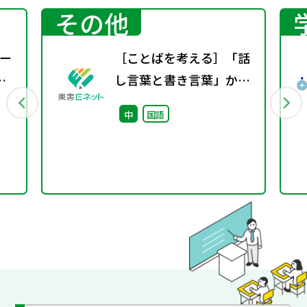
その他
ー
［ことばを考える］「話
し言葉と書き言葉」から
見た日本語
中
国語