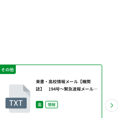
その他
生
東書・高校情報メール【機関
誌】 194号～緊急速報メールの
仕組み～
高
情報