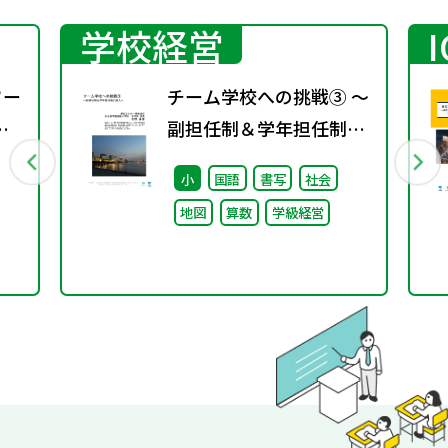
学校経営
ワー
チーム学校への挑戦③ ～
副担任制＆学年担任制の
導入～
小
国語
書写
社会
地図
算数
学級経営