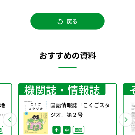
戻る
おすすめの資料
機関誌・情報誌
地
国語情報誌「こくごスタ
グ
ジオ」第２号
料
図
小
中
国語