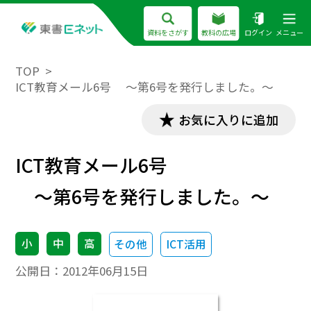
資料をさがす
教科の広場
ログイン
メニュー
TOP
ICT教育メール6号 ～第6号を発行しました。～
お気に入りに追加
ICT教育メール6号
～第6号を発行しました。～
小
中
高
その他
ICT活用
公開日：
2012年06月15日