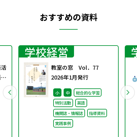
おすすめの資料
学校経営
語活
教室の窓 Vol．77
語分
2026年1月発行
小
中
総合的な学習
特別活動
英語
機関誌・情報誌
指導資料
実践事例