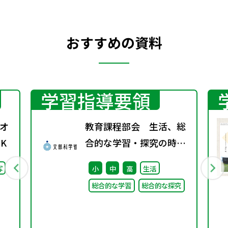
おすすめの資料
学習指導要領
オ
教育課程部会 生活、総
K
合的な学習・探究の時間
ワーキンググループ（第
写
小
中
高
生活
1回） 配付資料
総合的な学習
総合的な探究