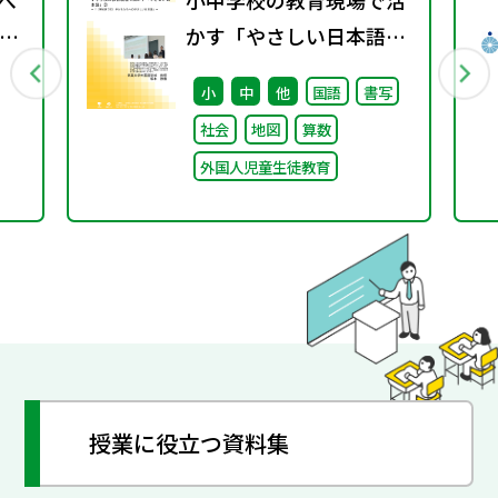
ゃべ
小中学校の教育現場で活
接
かす「やさしい日本語」
知
② ～「（学校内での）子
小
中
他
国語
書写
どもたちへのやさしい日
社会
地図
算数
本語」～
外国人児童生徒教育
授業に役立つ資料集