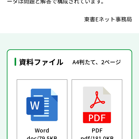
ータは問題と解答で構成されています。
東書Eネット事務局
資料ファイル
A4判たて、2ページ
Word
PDF
doc/
79.5KB
pdf/
181.0KB