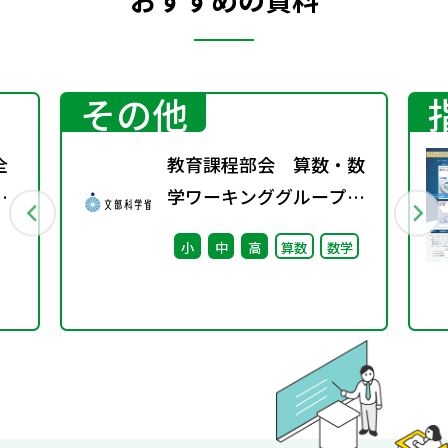
その他
全
教育課程部会 算数・数
し
学ワーキンググループ
（第11回） 配付資料
小
中
高
算数
数学