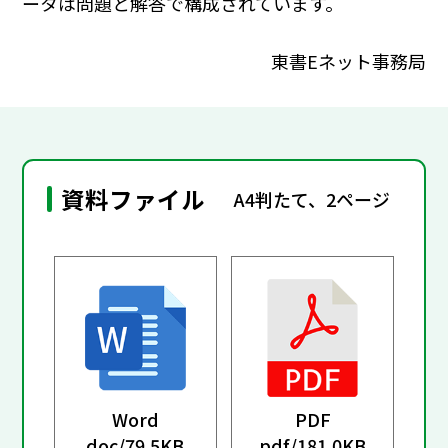
ータは問題と解答で構成されています。
東書Eネット事務局
資料ファイル
A4判たて、2ページ
Word
PDF
doc/
79.5KB
pdf/
181.0KB