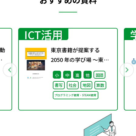
ICT活用
動
東京書籍が提案する
す
2050 年の学び場 ～東京
書籍は大阪・関西万博
小
中
高
他
国語
「大阪ヘルスケア パビリ
書写
社会
地図
算数
オン」に出展・協賛しま
プログラミング教育・STEAM教育
す～