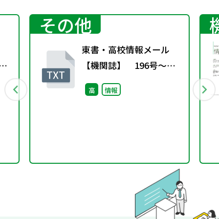
その他
東書・高校情報メール
～命
【機関誌】 196号～海
」
底ケーブルと通信衛星～
高
情報
～