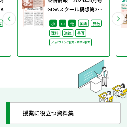
オ
東研情報 2025年4月号
K
GIGAスクール構想第2期
に向けて ③
写
小
中
他
国語
算数
理科
道徳
書写
プログラミング教育・STEAM教育
授業に役立つ資料集