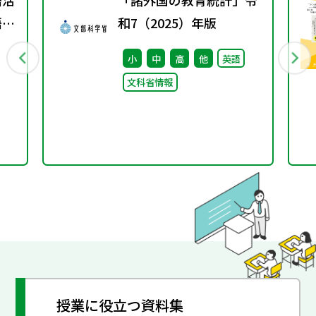
語活
「諸外国の教育統計」令
語分
和7（2025）年版
小
中
高
他
英語
文科省情報
授業に役立つ資料集