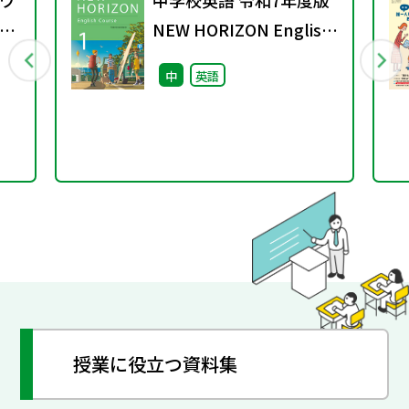
ワ
中学校英語 令和7年度版
9
NEW HORIZON English
Course 単語の移行対
中
英語
応資料
授業に役立つ資料集